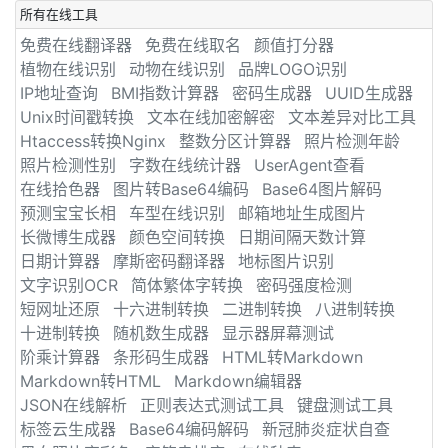
所有在线工具
免费在线翻译器
免费在线取名
颜值打分器
植物在线识别
动物在线识别
品牌LOGO识别
IP地址查询
BMI指数计算器
密码生成器
UUID生成器
Unix时间戳转换
文本在线加密解密
文本差异对比工具
Htaccess转换Nginx
整数分区计算器
照片检测年龄
照片检测性别
字数在线统计器
UserAgent查看
在线拾色器
图片转Base64编码
Base64图片解码
预测宝宝长相
车型在线识别
邮箱地址生成图片
长微博生成器
颜色空间转换
日期间隔天数计算
日期计算器
摩斯密码翻译器
地标图片识别
文字识别OCR
简体繁体字转换
密码强度检测
短网址还原
十六进制转换
二进制转换
八进制转换
十进制转换
随机数生成器
显示器屏幕测试
阶乘计算器
条形码生成器
HTML转Markdown
Markdown转HTML
Markdown编辑器
JSON在线解析
正则表达式测试工具
键盘测试工具
标签云生成器
Base64编码解码
新冠肺炎症状自查